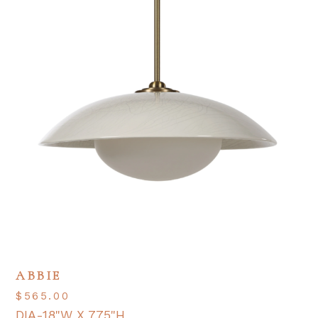
ABBIE
$
565.00
DIA-18"W X 7.75"H