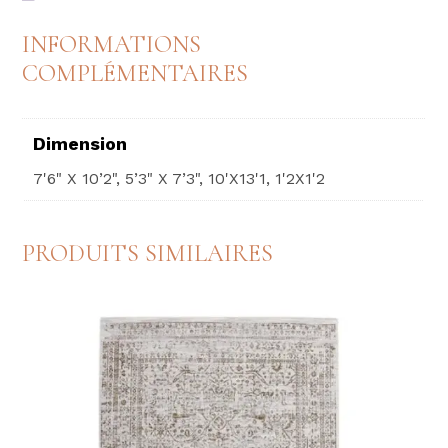
INFORMATIONS
COMPLÉMENTAIRES
Dimension
7'6" X 10’2", 5’3" X 7’3", 10'X13'1, 1'2X1'2
PRODUITS SIMILAIRES