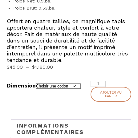
Poids Net: 0.5lbs.
Poids Brut: 0.53lbs.
Offert en quatre tailles, ce magnifique tapis
apportera chaleur, style et confort à votre
décor. Fait de matériaux de haute qualité
dans un souci de durabilité et de facilité
d’entretien, il présente un motif imprimé
intemporel dans une palette multicolore très
tendance et durable.
Plage
$
45.00
–
$
1,190.00
de
prix :
quantité
Dimension
de
$45.00
AJOUTER AU
CHLOE
PANIER
à
$1,190.00
INFORMATIONS
COMPLÉMENTAIRES