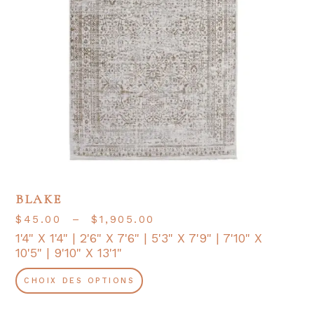
BLAKE
PLAGE
$
45.00
–
$
1,905.00
DE
1'4" X 1'4" | 2'6" X 7'6" | 5'3" X 7'9" | 7'10" X
PRIX :
10'5" | 9'10" X 13'1"
$45.00
Ce
À
produit
$1,905.00
CHOIX DES OPTIONS
a
plusieurs