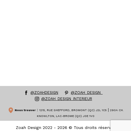
@ZOAHDESIGN
@ZOAH_DESIGN_
@ZOAH_DESIGN_INTERIEUR
:
|
Nous trouver
1215, RUE SHEFFORD, BROMONT (QC) J2L 1C5
290A CH.
KNOWLTON, LAC-BROME (QC) J0E 1V0
Zoah Design 2022 - 2026 © Tous droits réservés