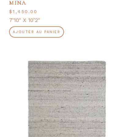
MINA
$
1,450.00
7'10" X 10’2"
AJOUTER AU PANIER