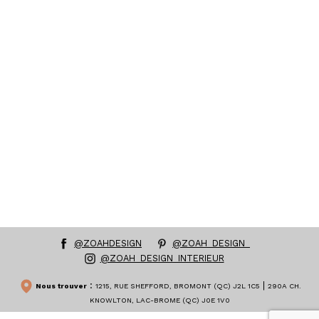
@ZOAHDESIGN
@ZOAH_DESIGN_
@ZOAH_DESIGN_INTERIEUR
:
|
Nous trouver
1215, RUE SHEFFORD, BROMONT (QC) J2L 1C5
290A CH.
KNOWLTON, LAC-BROME (QC) J0E 1V0