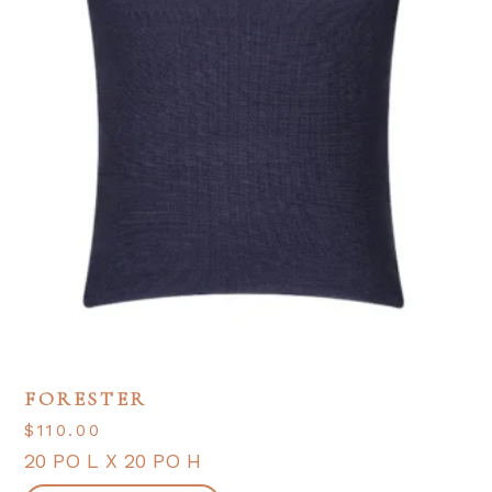
FORESTER
$
110.00
20 PO L X 20 PO H