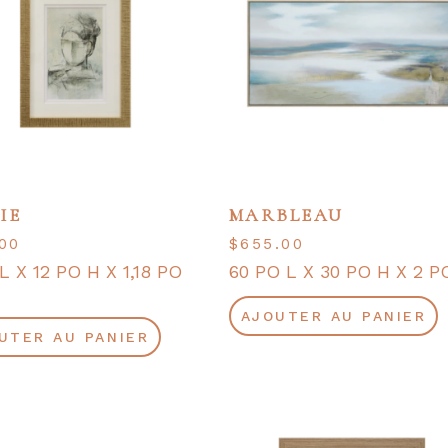
IE
MARBLEAU
.00
$
655.00
L X 12 PO H X 1,18 PO
60 PO L X 30 PO H X 2 P
AJOUTER AU PANIER
UTER AU PANIER