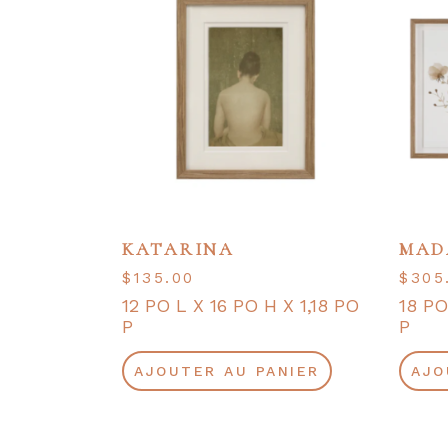
KATARINA
MAD
$
135.00
$
305
12 PO L X 16 PO H X 1,18 PO
18 PO
P
P
AJOUTER AU PANIER
AJO