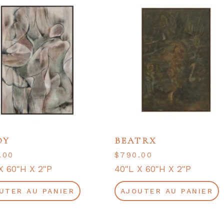
OY
BEATRX
.00
$
790.00
X 60"H X 2"P
40"L X 60"H X 2"P
UTER AU PANIER
AJOUTER AU PANIER