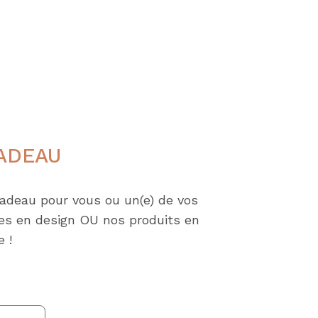
CADEAU
cadeau pour vous ou un(e) de vos
ces en design OU nos produits en
e !
ge
 :