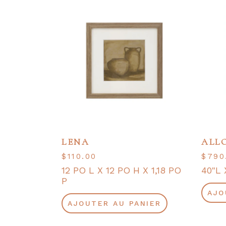
LENA
ALL
$
110.00
$
790
12 PO L X 12 PO H X 1,18 PO
40"L 
P
AJO
AJOUTER AU PANIER