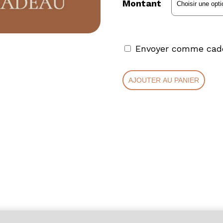
Montant
$50
à
$1,
Envoyer comme cad
quantité
de
AJOUTER AU PANIER
Certificat
cadeau