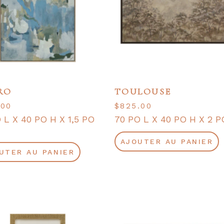
RO
TOULOUSE
.00
$
825.00
 L X 40 PO H X 1,5 PO
70 PO L X 40 PO H X 2 P
AJOUTER AU PANIER
UTER AU PANIER