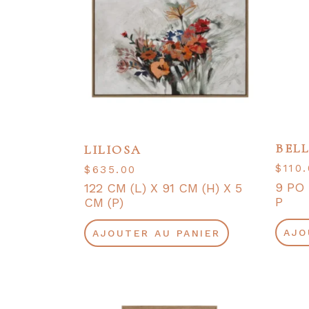
BELL
LILIOSA
$
110
$
635.00
9 PO 
122 CM (L) X 91 CM (H) X 5
P
CM (P)
AJO
AJOUTER AU PANIER