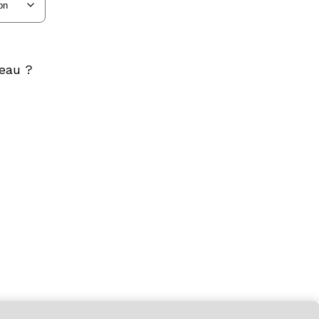
.00
000.00
eau ?