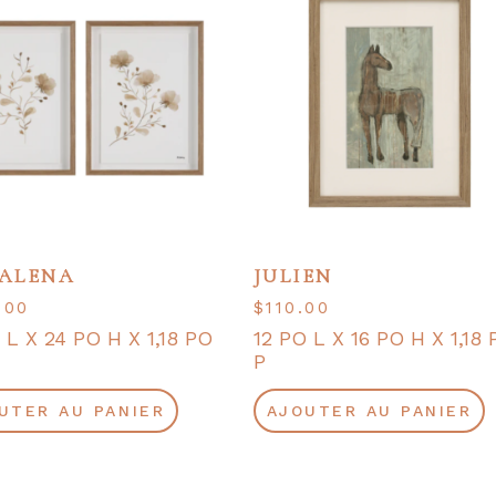
ALENA
JULIEN
.00
$
110.00
 L X 24 PO H X 1,18 PO
12 PO L X 16 PO H X 1,18 
P
UTER AU PANIER
AJOUTER AU PANIER