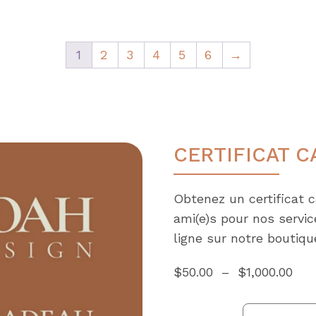
1
2
3
4
5
6
→
CERTIFICAT 
Obtenez un certificat 
ami(e)s pour nos servi
ligne sur notre boutiqu
Pla
$
50.00
–
$
1,000.00
de
prix