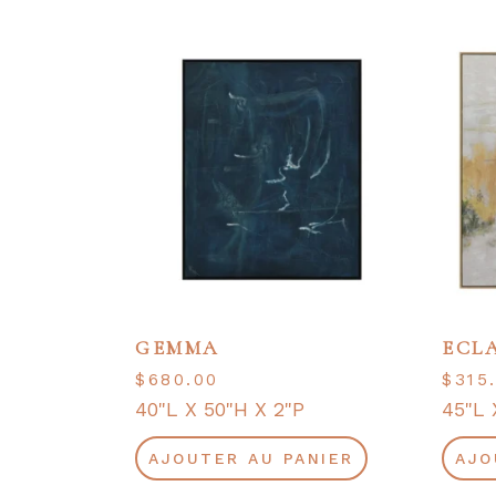
GEMMA
ECL
$
680.00
$
315
40"L X 50"H X 2"P
45"L 
AJOUTER AU PANIER
AJO