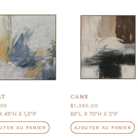
AT
CANE
.00
$
1,360.00
X 45"H X 1,5"P
60"L X 70"H X 2"P
UTER AU PANIER
AJOUTER AU PANIER