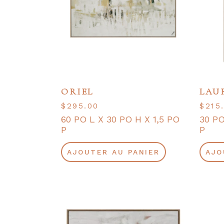
ORIEL
LAU
$
295.00
$
215
60 PO L X 30 PO H X 1,5 PO
30 PO
P
P
AJOUTER AU PANIER
AJO