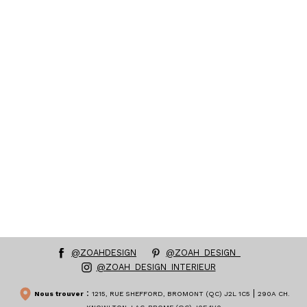
@ZOAHDESIGN
@ZOAH_DESIGN_
@ZOAH_DESIGN_INTERIEUR
:
|
Nous trouver
1215, RUE SHEFFORD, BROMONT (QC) J2L 1C5
290A CH.