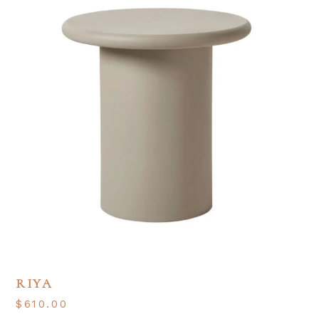
RIYA
$
610.00